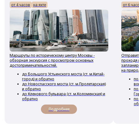
от 4 часов
на яхте
от 6 час
Маршруты по историческому центру Москвы -
Отправит
обзорная экскурсия с просмотром основных
проходя 
достопримечательностей.
запланир
на приро
до Большого Устьинского моста (ст. м.Китай-
город) и обратно
по
до Новоспасского моста (ст. м.Пролетарская)
во
и обратно
по
до Кленового бульвара (ст. м.Коломенская) и
Го
обратно
по
об
Подробнее