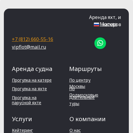
Аренда яхт, и
Москва
катеров
+7 (812) 660-55-16
vipflot@mail.ru
Аренда судна
Маршруты
Прогулка на катере
По центру
Москвы
Прогулка на яхте
По
Подмосковью
Длительные
Прогулка на
парусной яхте
туры
Услуги
О компании
Кейтеринг
О нас