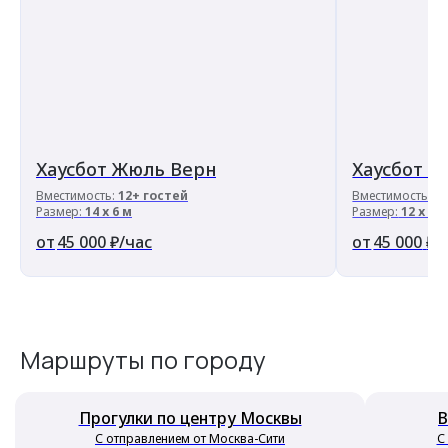
Хаусбот Жюль Верн
Хаусбот Э
Вместимость:
12+ гостей
Вместимость:
1
Размер:
14 х 6 м
Размер:
12 х 7 
45 000
₽/час
45 000
₽/
Маршруты по городу
Прогулки по центру Москвы
В
С отправлением от Москва-Сити
С