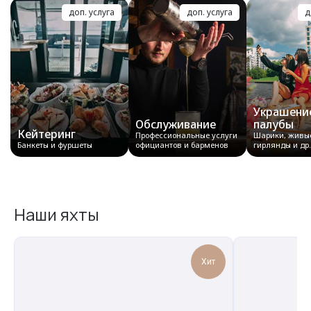
доп. услуга
доп. услуга
д
Украшени
Обслуживание
палубы
Кейтеринг
Профессиональные услуги
Шарики, живые
Банкеты и фуршеты
официантов и барменов
гирлянды и др.
Наши яхты
Хит